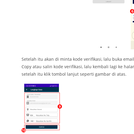
Setelah itu akan di minta kode verifikasi, lalu buka emai
Copy atau salin kode verifikasi, lalu kembali lagi ke hal
setelah itu klik tombol lanjut seperti gambar di atas.